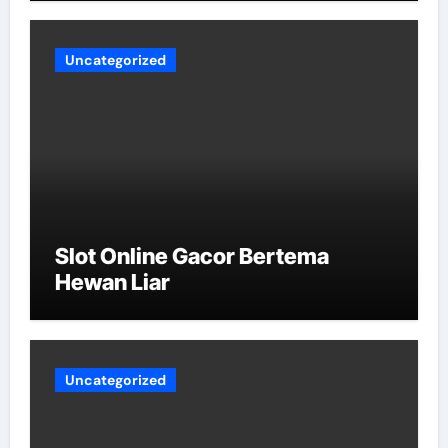
Uncategorized
Slot Online Gacor Bertema
Hewan Liar
Uncategorized