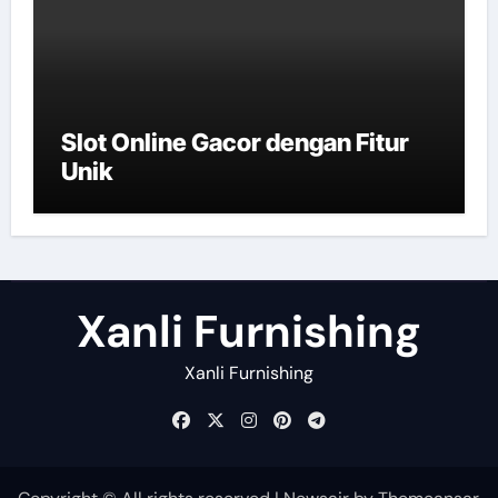
Slot Online Gacor dengan Fitur
Unik
Xanli Furnishing
Xanli Furnishing